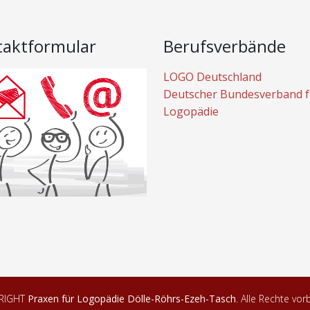
taktformular
Berufsverbände
LOGO Deutschland
Deutscher Bundesverband f
Logopädie
RIGHT
Praxen für Logopädie Dölle-Röhrs-Ezeh-Tasch
. Alle Rechte vor