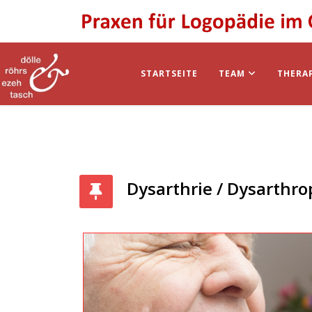
STARTSEITE
TEAM
THERA
Dysarthrie / Dysarthr