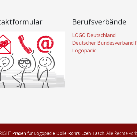
taktformular
Berufsverbände
LOGO Deutschland
Deutscher Bundesverband f
Logopädie
RIGHT
Praxen für Logopädie Dölle-Röhrs-Ezeh-Tasch
. Alle Rechte vor