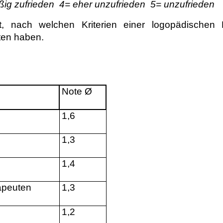
ig zufrieden
4= eher unzufrieden
5= unzufrieden
, nach welchen Kriterien einer logopädischen
ten haben.
Note Ø
1,6
1,3
1,4
apeuten
1,3
1,2