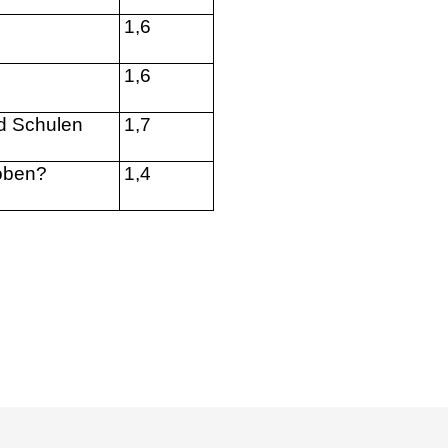
1,6
1,6
d Schulen
1,7
hoben?
1,4