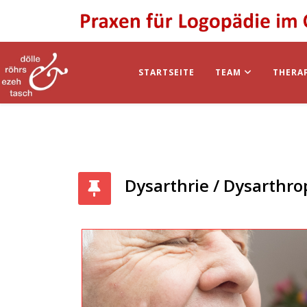
STARTSEITE
TEAM
THERA
Dysarthrie / Dysarthr