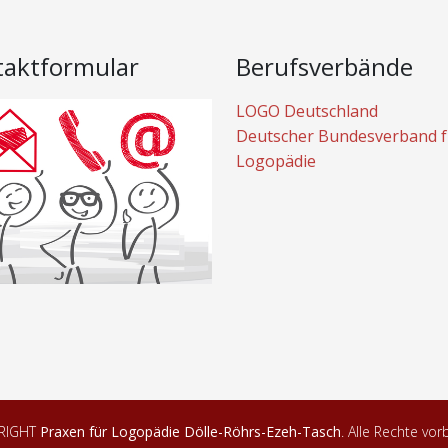
taktformular
Berufsverbände
LOGO Deutschland
Deutscher Bundesverband f
Logopädie
RIGHT
Praxen für Logopädie Dölle-Röhrs-Ezeh-Tasch
. Alle Rechte vor